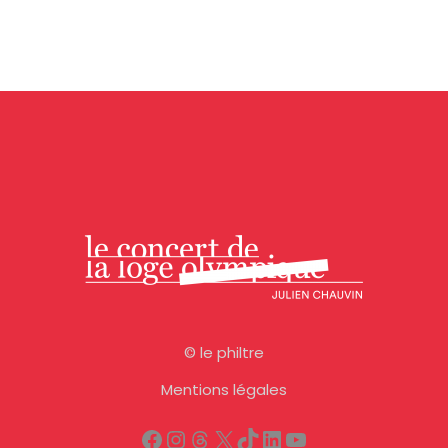
©
le philtre
Mentions légales
Facebook
Instagram
Threads
X
TikTok
LinkedIn
YouTube