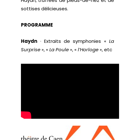
Haydn, truffées de pieds-de-nez et de
sottises délicieuses.
PROGRAMME
Haydn
· Extraits de symphonies «
La
Surprise
», «
La Poule
», «
l’Horloge
», etc