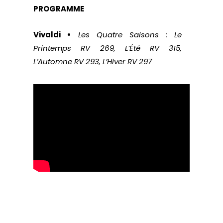
PROGRAMME
Vivaldi •
Les Quatre Saisons : Le
Printemps RV 269, L’Été RV 315,
L’Automne RV 293, L’Hiver RV 297
Les Bêtises De
Papa Haydn