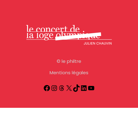
©
le philtre
Mentions légales