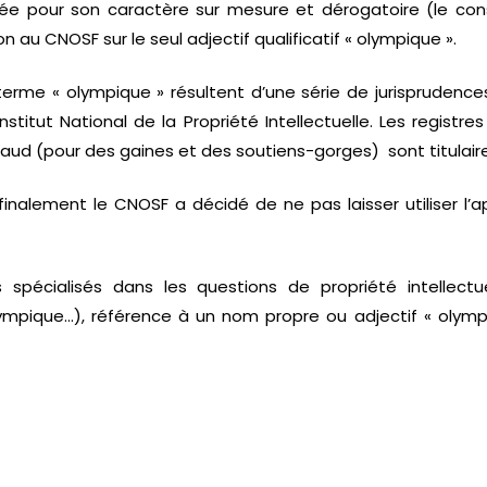
tiquée pour son caractère sur mesure et dérogatoire (le cons
 au CNOSF sur le seul adjectif qualificatif « olympique ».
 terme « olympique » résultent d’une série de jurispruden
stitut National de la Propriété Intellectuelle. Les registres
baud (pour des gaines et des soutiens-gorges) sont titulai
nalement le CNOSF a décidé de ne pas laisser utiliser l’ap
ts spécialisés dans les questions de propriété intelle
ympique…), référence à un nom propre ou adjectif « olymp