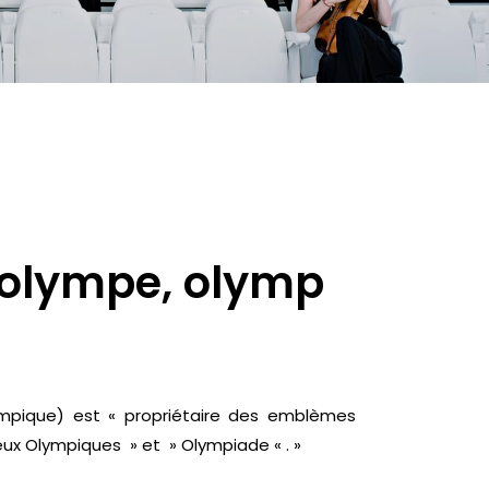
, olympe, olymp
lympique) est « propriétaire des emblèmes
eux Olympiques » et » Olympiade « . »