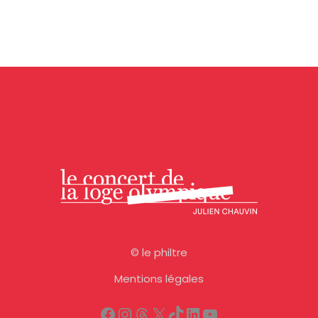
©
le philtre
Mentions légales
Facebook
Instagram
Threads
X
TikTok
LinkedIn
YouTube