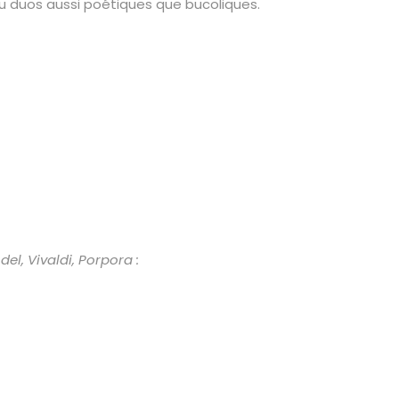
ou duos aussi poétiques que bucoliques.
ndel,
Vivaldi, Porpora :