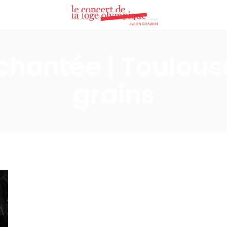
chantée | Toulous
grains