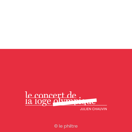
©
le philtre