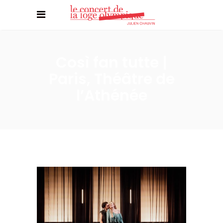
Così fan tutte |
Paris, Théâtre de
l’Athénée