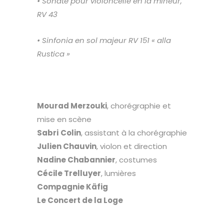
• Sonate pour violoncelle
en la mineur,
RV 43
• Sinfonia en sol majeur RV 151
« alla
Rustica »
Mourad Merzouki
, chorégraphie et
mise en scène
Sabri
Colin
, assistant à la chorégraphie
Julien Chauvin
, violon et direction
Nadine Chabannier
, costumes
Cécile Trelluyer
, lumières
Compagnie Käfig
Le Concert de la Loge