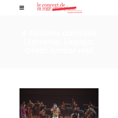
4 Saisons dansées
| Lettonie, Liepaja,
Great Amber Hall