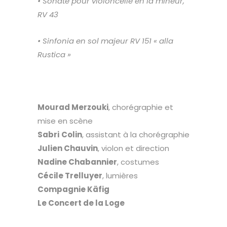
• Sonate pour violoncelle
en la mineur,
RV 43
• Sinfonia en sol majeur RV 151
« alla
Rustica »
Mourad Merzouki
, chorégraphie et
mise en scène
Sabri
Colin
, assistant à la chorégraphie
Julien Chauvin
, violon et direction
Nadine Chabannier
, costumes
Cécile Trelluyer
, lumières
Compagnie Käfig
Le Concert de la Loge