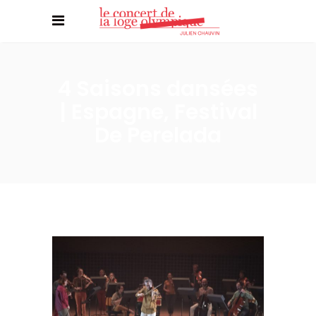
4 Saisons dansées
| Espagne, Festival
De Perelada