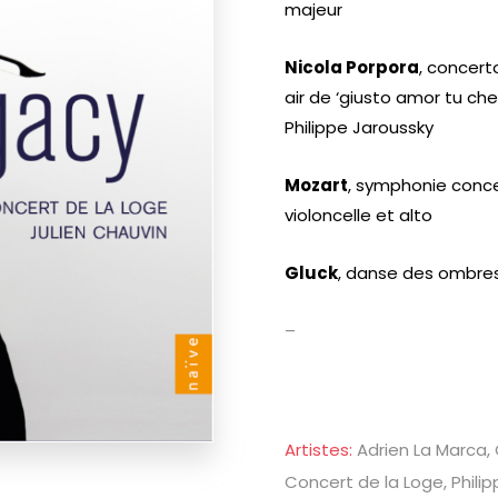
majeur
Nicola Porpora
, concert
air de ‘giusto amor tu ch
Philippe Jaroussky
Mozart
, symphonie conce
violoncelle et alto
Gluck
, danse des ombres
–
Artistes:
Adrien La Marca, 
Concert de la Loge, Phili