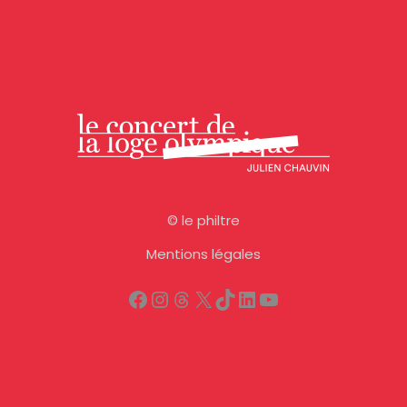
©
le philtre
Mentions légales
Facebook
Instagram
Threads
X
TikTok
LinkedIn
YouTube