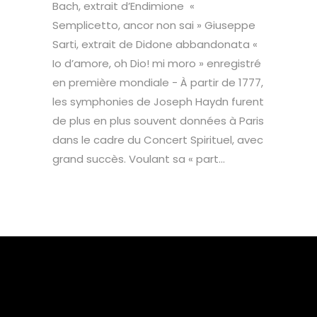
Bach, extrait d’Endimione «
Semplicetto, ancor non sai » Giuseppe
Sarti, extrait de Didone abbandonata «
Io d’amore, oh Dio! mi moro » enregistré
en première mondiale - À partir de 1777,
les symphonies de Joseph Haydn furent
de plus en plus souvent données à Paris
dans le cadre du Concert Spirituel, avec
grand succès. Voulant sa « part...