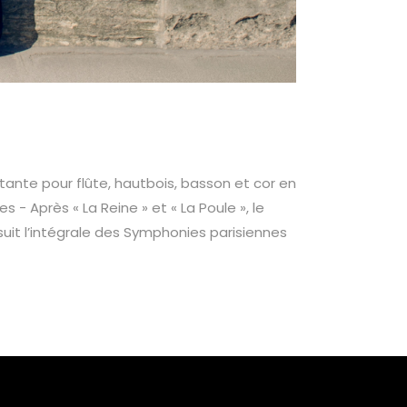
ante pour flûte, hautbois, basson et cor en
- Après « La Reine » et « La Poule », le
suit l’intégrale des Symphonies parisiennes