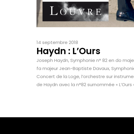
14 septembre 2018
Haydn : L’Ours
Joseph Haydn, Symphonie n° 82 en do majeur
fa majeur Jean-Baptiste Davaux, Symphonie c
Concert de la Loge, l’orchestre sur instrum
de Haydn avec la n°82 surnommée « L’Ours ». E