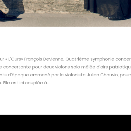
 « L'Ours» François Devienne, Quatrième symphonie concert
oncertante pour deux violons solo mêlée d'airs patriotiques 
ents d’époque emmené par le violoniste Julien Chauvin, pour
lle est ici couplée à...